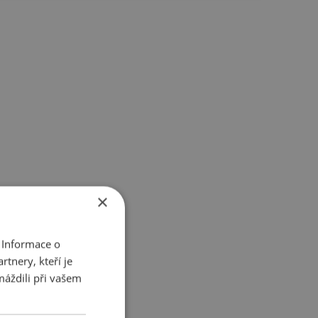
×
 Informace o
tnery, kteří je
máždili při vašem