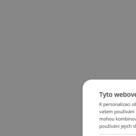
Tyto webové
K personalizaci 
vašem používání n
mohou kombinovat
používání jejich 