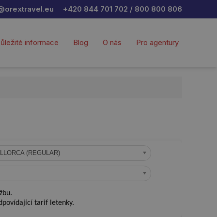
@orextravel.eu
+420 844 701 702 / 800 800 806
ůležité informace
Blog
O nás
Pro agentury